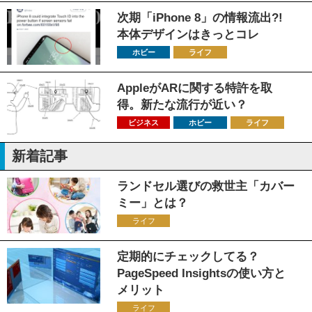
次期「iPhone 8」の情報流出?!
本体デザインはきっとコレ
ホビー
ライフ
AppleがARに関する特許を取
得。新たな流行が近い？
ビジネス
ホビー
ライフ
新着記事
ランドセル選びの救世主「カバー
ミー」とは？
ライフ
定期的にチェックしてる？
PageSpeed Insightsの使い方と
メリット
ライフ