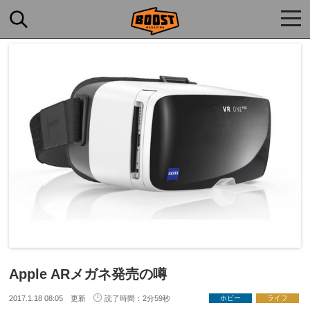
togg
navi
Apple ARメガネ発売の噂
2017.1.18 08:05 更新
読了時間：2分59秒
ホビー
ライフ