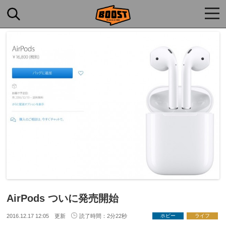
togg
navi
AirPods ついに発売開始
2016.12.17 12:05 更新
読了時間：2分22秒
ホビー
ライフ