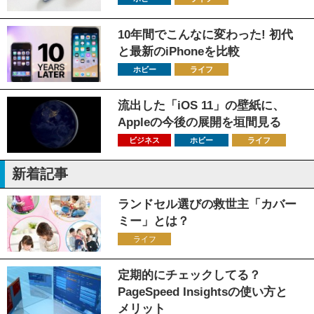
10年間でこんなに変わった! 初代
と最新のiPhoneを比較
ホビー
ライフ
流出した「iOS 11」の壁紙に、
Appleの今後の展開を垣間見る
ビジネス
ホビー
ライフ
新着記事
ランドセル選びの救世主「カバー
ミー」とは？
ライフ
定期的にチェックしてる？
PageSpeed Insightsの使い方と
メリット