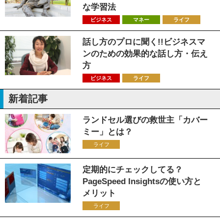
な学習法
ビジネス
マネー
ライフ
話し方のプロに聞く!!ビジネスマ
ンのための効果的な話し方・伝え
方
ビジネス
ライフ
新着記事
ランドセル選びの救世主「カバー
ミー」とは？
ライフ
定期的にチェックしてる？
PageSpeed Insightsの使い方と
メリット
ライフ