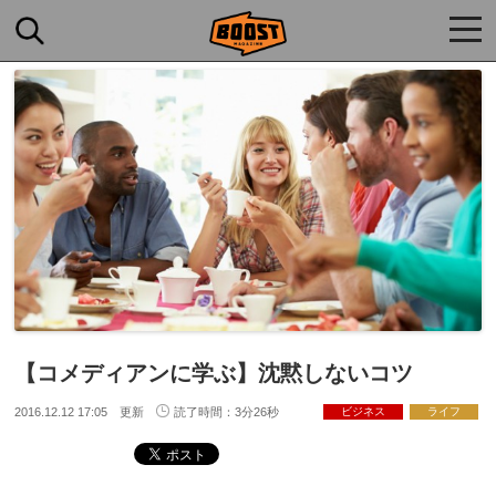
togg
navi
【コメディアンに学ぶ】沈黙しないコツ
2016.12.12 17:05 更新
読了時間：3分26秒
ビジネス
ライフ