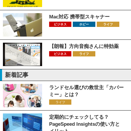
Mac対応 携帯型スキャナー
ビジネス
ホビー
ライフ
【朗報】方向音痴さんに特効薬
ビジネス
ライフ
新着記事
ランドセル選びの救世主「カバー
ミー」とは？
ライフ
定期的にチェックしてる？
PageSpeed Insightsの使い方と
メリット