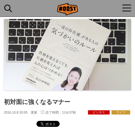
togg
navi
初対面に強くなるマナー
2016.10.8 20:05 更新
読了時間：11分37秒
ビジネス
ライフ