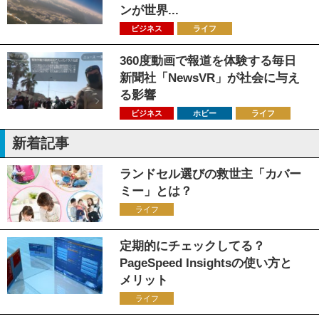
ンが世界...
ビジネス
ライフ
360度動画で報道を体験する毎日
新聞社「NewsVR」が社会に与え
る影響
ビジネス
ホビー
ライフ
新着記事
ランドセル選びの救世主「カバー
ミー」とは？
ライフ
定期的にチェックしてる？
PageSpeed Insightsの使い方と
メリット
ライフ