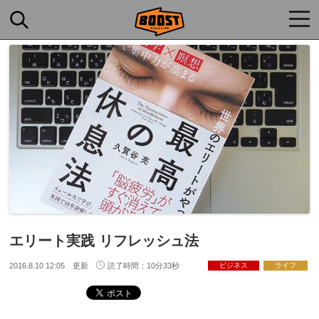
togg
navi
エリート実践 リフレッシュ法
2016.8.10 12:05 更新
読了時間：10分33秒
ビジネス
ライフ