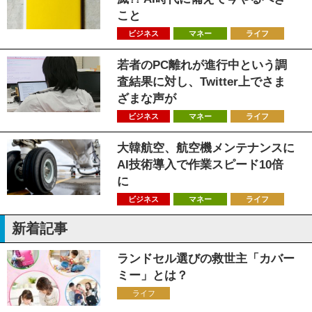
こと
ビジネス
マネー
ライフ
若者のPC離れが進行中という調
査結果に対し、Twitter上でさま
ざまな声が
ビジネス
マネー
ライフ
大韓航空、航空機メンテナンスに
AI技術導入で作業スピード10倍
に
ビジネス
マネー
ライフ
新着記事
ランドセル選びの救世主「カバー
ミー」とは？
ライフ