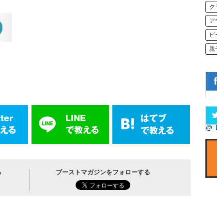
ク
ア
ビ
親
@_
る
ブーストマガジンをフォローする