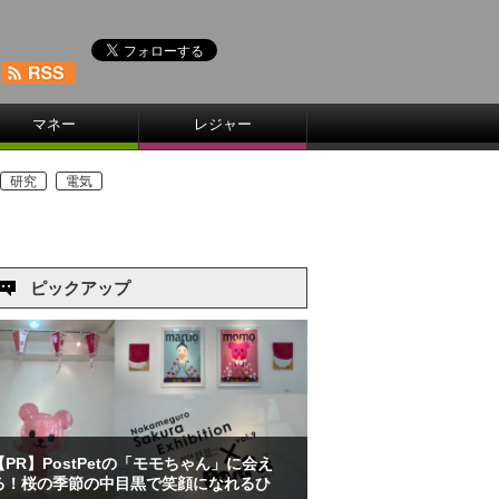
マネー
レジャー
研究
電気
ピックアップ
【PR】PostPetの「モモちゃん」に会え
る！桜の季節の中目黒で笑顔になれるひ