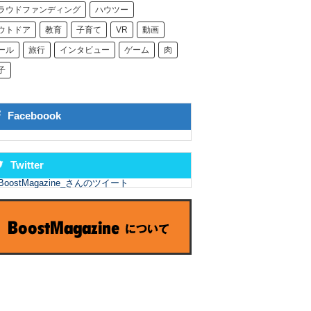
ラウドファンディング
ハウツー
ウトドア
教育
子育て
VR
動画
ール
旅行
インタビュー
ゲーム
肉
子
Faceboook
Twitter
BoostMagazine_さんのツイート