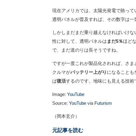
現在アメリカでは、太陽光発電で賄って
透明パネルが普及すれば、その数字は一
しかしまだまだ乗り越えなければいけな
性に対して、透明パネルは
まだ5％
ほどな
で、まだ道のりは長そうですね。
ですが一度これが製品化されれば、さま
クルマが
バッテリー上がり
になることも
ば
復活
するのです。地味にも見える技術
Image:
YouTube
Source:
YouTube
via
Futurism
（岡本玄介）
元記事を読む