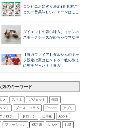
コンビニおにぎり決定戦! 具材ご
との一番美味しいチェーンはここ
ダイエットの強い味方、イオンの
スモークチーズがめちゃウマな件
【ヨガファイア】ダルシムのキャ
ラ設定は実はヒンドゥー教の教え
に忠実だった？【ヨガ
人気のキーワード
ルメ
スマホ
ガジェット
健康
ベント
ブーストコラム
iPhone
アプリ
クノロジー
ドローン
仕事術
Apple
ファッション
成功術
レシピ
お酒