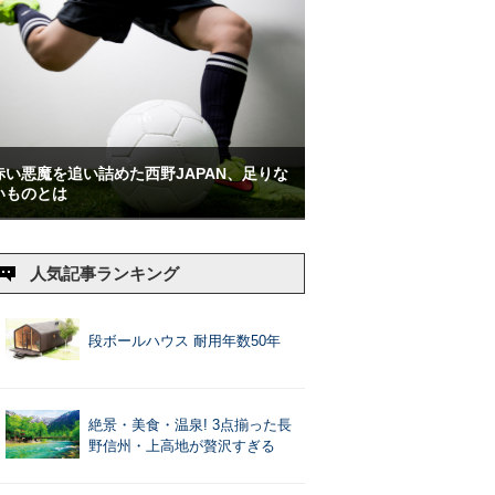
赤い悪魔を追い詰めた西野JAPAN、足りな
いものとは
人気記事ランキング
段ボールハウス 耐用年数50年
絶景・美食・温泉! 3点揃った長
野信州・上高地が贅沢すぎる