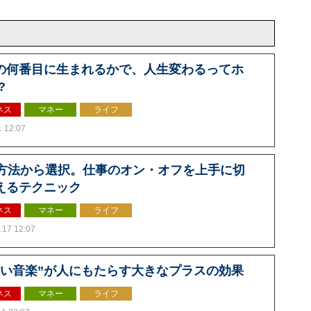
の何番目に生まれるかで、人生変わるってホ
?
ネス
マネー
ライフ
1 12:07
の方法から選択。仕事のオン・オフを上手に切
えるテクニック
ネス
マネー
ライフ
.17 12:07
しい音楽”が人にもたらす大きなプラスの効果
ネス
マネー
ライフ