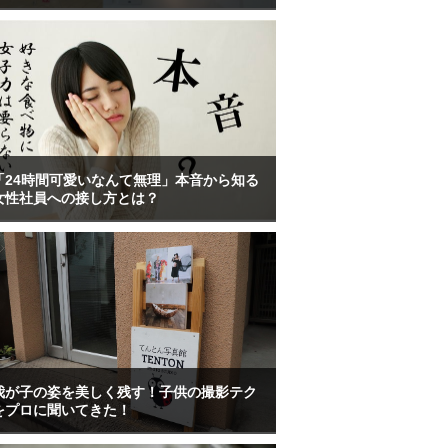
「24時間可愛いなんて無理」本音から知る
女性社員への接し方とは？
我が子の姿を美しく残す！子供の撮影テク
をプロに聞いてきた！