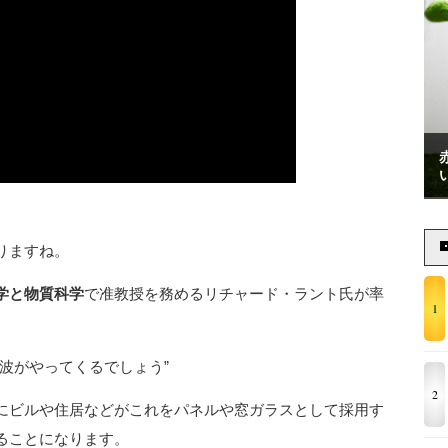
りますね。
学と物質科学
で准教授を務めるリチャード・ラント氏が率
1
波がやってくるでしょう”
2
にビルや住居などがこれをパネルや窓ガラスとして採用す
ることになります。