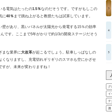
3
いる電気はたったの
1.5％
なのだそうです。ですがもしこの
気に
40％
まで跳ね上がると教授たちは試算しています。
い壁があり、黒いパネルが太陽光から発電する15％の効率
4
んです。ここまで5年がかりで約1/3の開発ステージだそう
5
ざまな業界に
大改革
が起こるでしょう。駐車しっぱなしの
なくなりますし、充電切れギリギリのスマホも空にかざせ
ですが、未来が変わりますね！
グ
イ
テ
酒