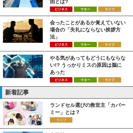
由とは?
ビジネス
マネー
ライフ
会ったことがあるか覚えていない
場合の「失礼にならない挨拶方
法」
ビジネス
マネー
ライフ
やる気があってもどうにもならな
い!? うっかりミスの原因は脳に
あった
ビジネス
マネー
ライフ
新着記事
ランドセル選びの救世主「カバー
ミー」とは？
ライフ