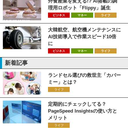
外食産業を変える!? AI搭載の調
理用ロボット「Flippy」誕生
ビジネス
マネー
ライフ
大韓航空、航空機メンテナンスに
AI技術導入で作業スピード10倍
に
ビジネス
マネー
ライフ
新着記事
ランドセル選びの救世主「カバー
ミー」とは？
ライフ
定期的にチェックしてる？
PageSpeed Insightsの使い方と
メリット
ライフ