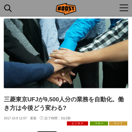
togg
navi
三菱東京UFJが9,500人分の業務を自動化。働
き方は今後どう変わる?
2017.10.8 12:07 更新
読了時間：3分2秒
ビジネス
マネー
ライフ