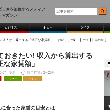
楽しさを加速するメディア
トマガジン
ビジネス
ホビー
ライフ
! 収入から算出する「適正な家賃額」
お金
住宅
生活
節約術
ておきたい! 収入から算出する
正な家賃額」
 20:07 更新
読了時間：2分20秒
マネー
ライフ
入に合った家賃の目安とは