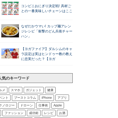
コンビニおにぎり決定戦! 具材ご
との一番美味しいチェーンはここ
なぜだかウマい! カップ麺アレン
ジレシピ「衝撃のどん兵衛チャー
ハン」
【ヨガファイア】ダルシムのキャ
ラ設定は実はヒンドゥー教の教え
に忠実だった？【ヨガ
人気のキーワード
ルメ
スマホ
ガジェット
健康
ベント
ブーストコラム
iPhone
アプリ
クノロジー
ドローン
仕事術
Apple
ファッション
成功術
レシピ
お酒