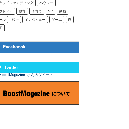
ラウドファンディング
ハウツー
ウトドア
教育
子育て
VR
動画
ール
旅行
インタビュー
ゲーム
肉
子
Faceboook
Twitter
BoostMagazine_さんのツイート