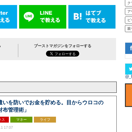
ク
ア
ビ
親
る
ブーストマガジンをフォローする
@_
遣いを防いでお金を貯める。目からウロコの
財布管理術」
ネス
マネー
ライフ
.1 17:07