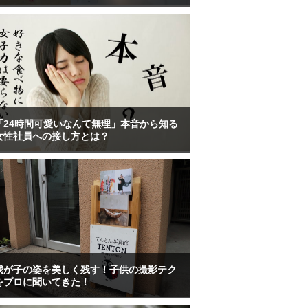
「24時間可愛いなんて無理」本音から知る
女性社員への接し方とは？
我が子の姿を美しく残す！子供の撮影テク
をプロに聞いてきた！