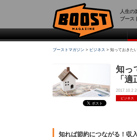
人生の
ブース
ブーストマガジン
>
ビジネス
>
知っておきたい
知っ
「適
2017.10.2
ビジネス
知れば節約につながる！収