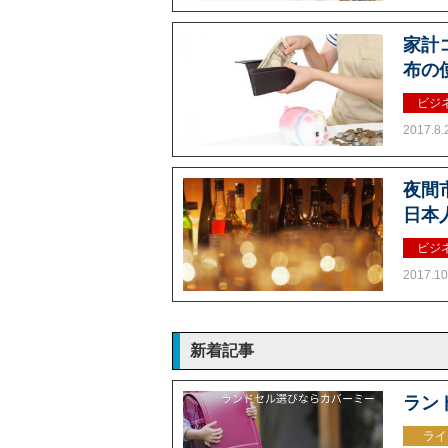
家計
布の
ビジ
2017.8.
夜間
日本
ビジ
2017.10
新着記事
ラン
ライ