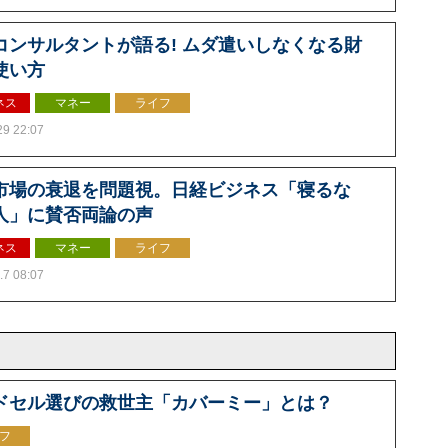
コンサルタントが語る! ムダ遣いしなくなる財
使い方
ネス
マネー
ライフ
29 22:07
市場の衰退を問題視。日経ビジネス「寝るな
人」に賛否両論の声
ネス
マネー
ライフ
.7 08:07
ドセル選びの救世主「カバーミー」とは？
フ