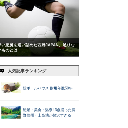
赤い悪魔を追い詰めた西野JAPAN、足りな
いものとは
人気記事ランキング
段ボールハウス 耐用年数50年
絶景・美食・温泉! 3点揃った長
野信州・上高地が贅沢すぎる