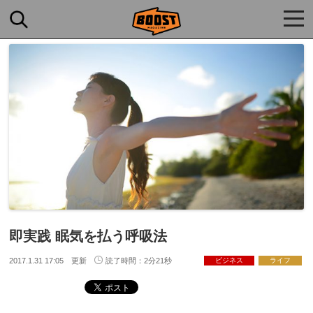
togg
navi
即実践 眠気を払う呼吸法
2017.1.31 17:05 更新
読了時間：2分21秒
ビジネス
ライフ