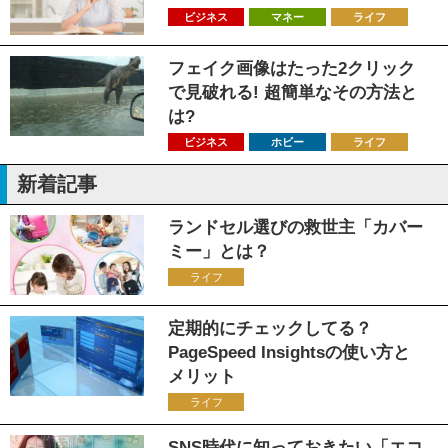
ビジネス
マネー
ライフ
フェイク画像はたった2クリック
で見破れる! 超簡単なその方法と
は?
ビジネス
ホビー
ライフ
新着記事
ランドセル選びの救世主「カバー
ミー」とは？
ライフ
定期的にチェックしてる？
PageSpeed Insightsの使い方と
メリット
ライフ
SNS時代に知っておきたい「エコ