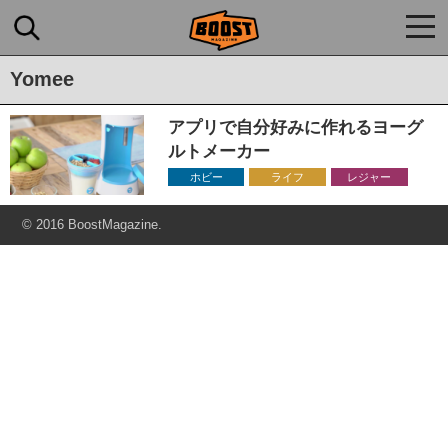
togg
navi
Yomee
アプリで自分好みに作れるヨーグ
ルトメーカー
ホビー
ライフ
レジャー
© 2016 BoostMagazine.