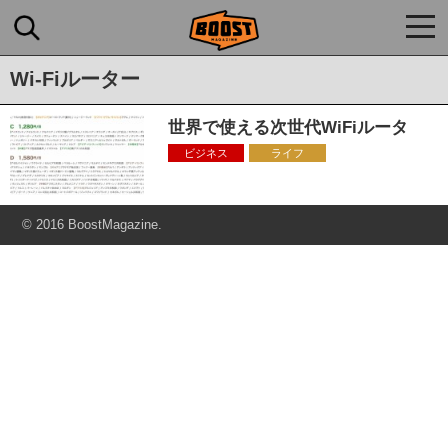
togg
navi
Wi-Fiルーター
世界で使える次世代WiFiルータ
ビジネス
ライフ
© 2016 BoostMagazine.