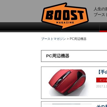
人生の
ブース
ブーストマガジン
>
PC周辺機器
PC周辺機器
【手
ビジ
2017.1.
その