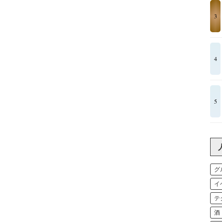
3
4
5
グ
イ
テ
酒