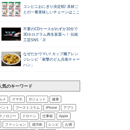
コンビニおにぎり決定戦! 具材ご
との一番美味しいチェーンはここ
不要のCDケースがわずか10分で
3Dホログラム再生装置へ！ 伝統
工芸SNS「JI
なぜだかウマい! カップ麺アレン
ジレシピ「衝撃のどん兵衛チャー
ハン」
人気のキーワード
ルメ
スマホ
ガジェット
健康
ベント
ブーストコラム
iPhone
アプリ
クノロジー
ドローン
仕事術
Apple
ファッション
成功術
レシピ
お酒