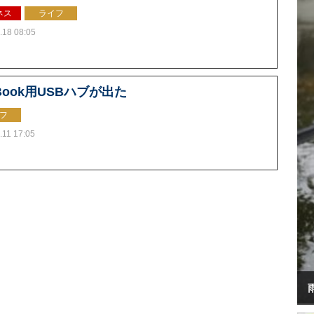
ネス
ライフ
.18 08:05
Book用USBハブが出た
フ
.11 17:05