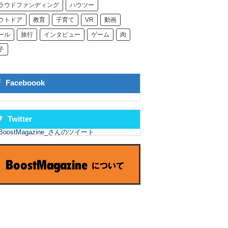
ラウドファンディング
ハウツー
ウトドア
教育
子育て
VR
動画
ール
旅行
インタビュー
ゲーム
肉
子
Faceboook
Twitter
BoostMagazine_さんのツイート