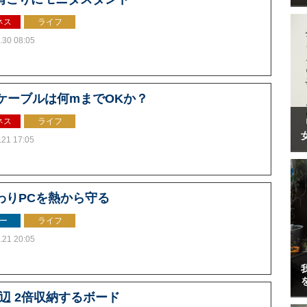
ネス
ライフ
.30 08:05
Bケーブルは何mまでOKか？
ネス
ライフ
.21 17:05
わりPCを熱から守る
ー
ライフ
.21 20:05
周辺 2倍収納するボード