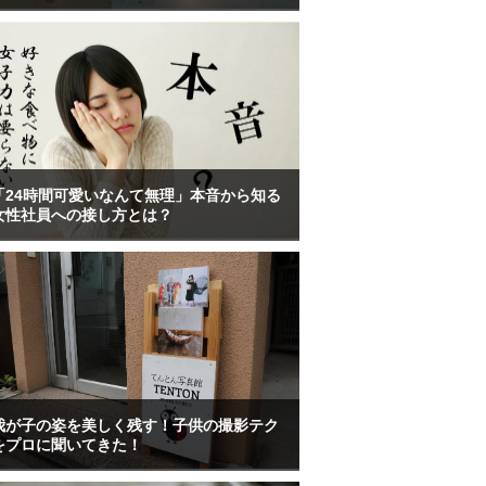
「24時間可愛いなんて無理」本音から知る
女性社員への接し方とは？
我が子の姿を美しく残す！子供の撮影テク
をプロに聞いてきた！