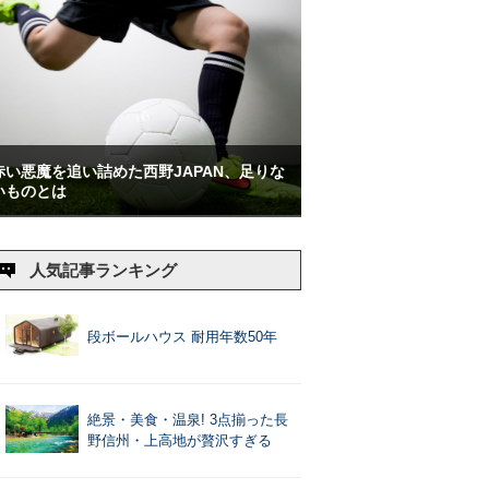
赤い悪魔を追い詰めた西野JAPAN、足りな
いものとは
人気記事ランキング
段ボールハウス 耐用年数50年
絶景・美食・温泉! 3点揃った長
野信州・上高地が贅沢すぎる