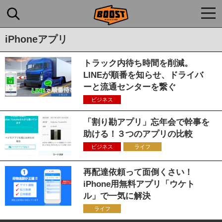
togg
navi
iPhoneアプリ
トラック内待ち時間を削減。
LINEが順番を知らせ、ドライバ
ーと流通センターを繋ぐ
ビジネス
「割り勘アプリ」忘年会で幹事を
助ける！３つのアプリの比較
ビジネス
ライフ
再配達依頼って面倒くさい！
iPhone用無料アプリ「ウケト
ル」で一気に解決
ライフ