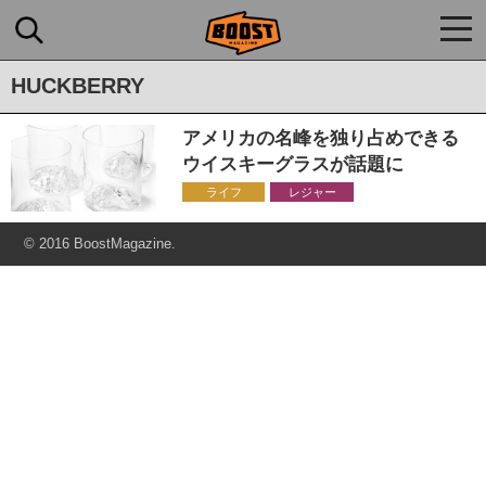
togg
navi
HUCKBERRY
アメリカの名峰を独り占めできる
ウイスキーグラスが話題に
ライフ
レジャー
© 2016 BoostMagazine.