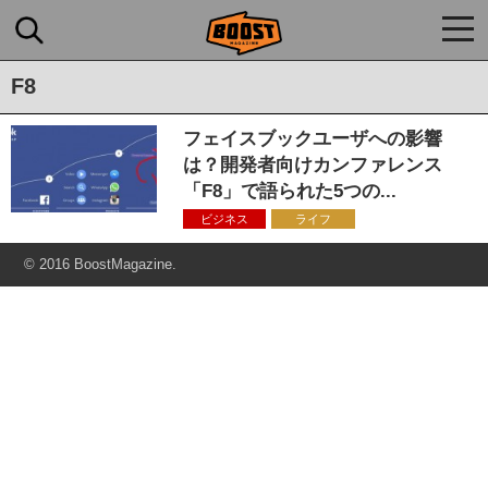
togg
navi
F8
フェイスブックユーザへの影響
は？開発者向けカンファレンス
「F8」で語られた5つの...
ビジネス
ライフ
© 2016 BoostMagazine.