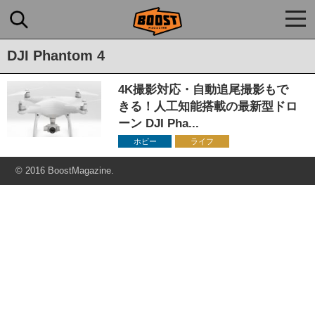
togg
navi
DJI Phantom 4
4K撮影対応・自動追尾撮影もで
きる！人工知能搭載の最新型ドロ
ーン DJI Pha...
ホビー
ライフ
© 2016 BoostMagazine.