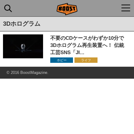
togg
navi
3Dホログラム
不要のCDケースがわずか10分で
3Dホログラム再生装置へ！ 伝統
工芸SNS「JI...
ホビー
ライフ
© 2016 BoostMagazine.