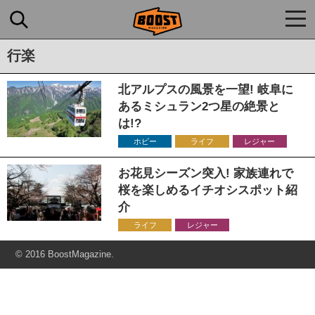
togg
navi
行楽
北アルプスの風景を一望! 岐阜に
あるミシュラン2つ星の絶景と
は!?
ホビー
ライフ
レジャー
お花見シーズン突入! 家族連れで
桜を楽しめるイチオシスポット紹
介
ライフ
レジャー
© 2016 BoostMagazine.