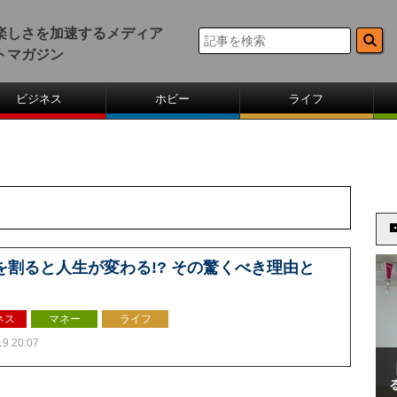
楽しさを加速するメディア
トマガジン
ビジネス
ホビー
ライフ
を割ると人生が変わる!? その驚くべき理由と
ネス
マネー
ライフ
19 20:07