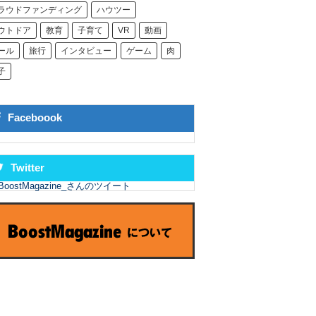
ラウドファンディング
ハウツー
ウトドア
教育
子育て
VR
動画
ール
旅行
インタビュー
ゲーム
肉
子
Faceboook
Twitter
BoostMagazine_さんのツイート