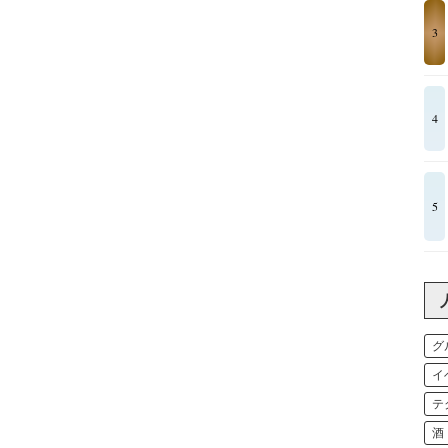
3
4
5
グ
イ
テ
酒