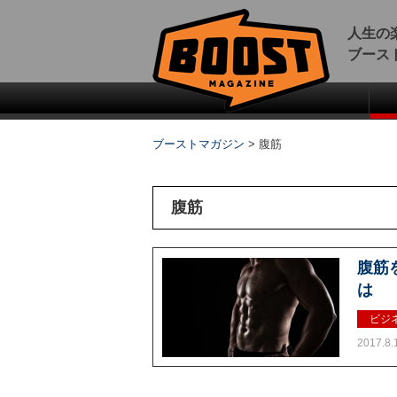
人生の
ブース
ブーストマガジン
>
腹筋
腹筋
腹筋
は
ビジ
2017.8.