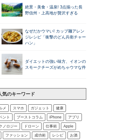
絶景・美食・温泉! 3点揃った長
野信州・上高地が贅沢すぎる
なぜだかウマい! カップ麺アレン
ジレシピ「衝撃のどん兵衛チャー
ハン」
ダイエットの強い味方、イオンの
スモークチーズがめちゃウマな件
人気のキーワード
ルメ
スマホ
ガジェット
健康
ベント
ブーストコラム
iPhone
アプリ
クノロジー
ドローン
仕事術
Apple
ファッション
成功術
レシピ
お酒