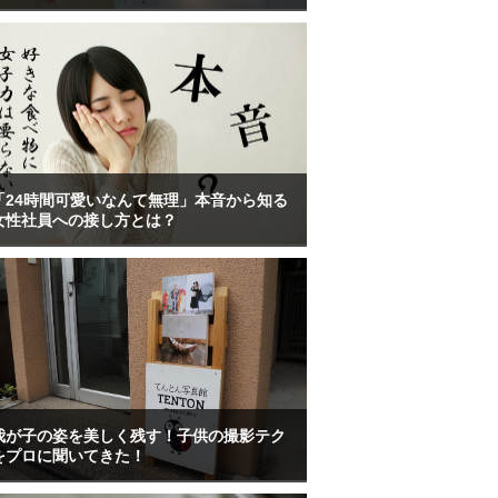
「24時間可愛いなんて無理」本音から知る
女性社員への接し方とは？
我が子の姿を美しく残す！子供の撮影テク
をプロに聞いてきた！