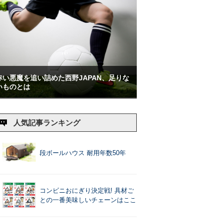
赤い悪魔を追い詰めた西野JAPAN、足りな
いものとは
人気記事ランキング
段ボールハウス 耐用年数50年
コンビニおにぎり決定戦! 具材ご
との一番美味しいチェーンはここ