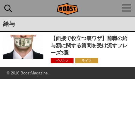
togg
navi
給与
【面接で役立つ裏ワザ】前職の給
与額に関する質問を受け流すフレ
ーズ3選
ビジネス
ライフ
© 2016 BoostMagazine.