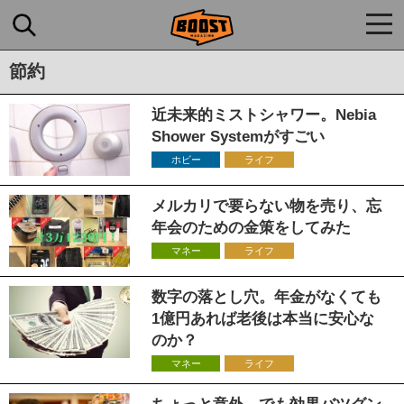
togg
navi
節約
近未来的ミストシャワー。Nebia
Shower Systemがすごい
ホビー
ライフ
メルカリで要らない物を売り、忘
年会のための金策をしてみた
マネー
ライフ
数字の落とし穴。年金がなくても
1億円あれば老後は本当に安心な
のか？
マネー
ライフ