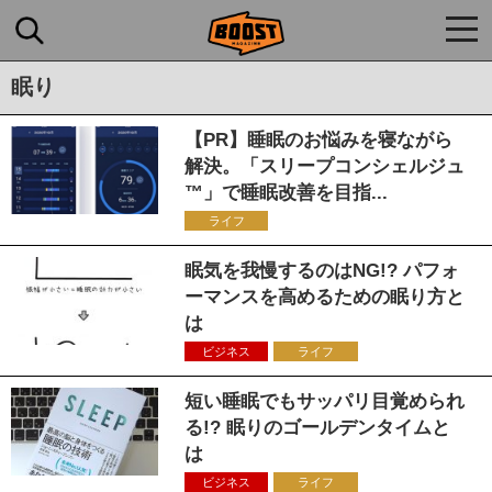
togg
navi
眠り
【PR】睡眠のお悩みを寝ながら
解決。「スリープコンシェルジュ
™」で睡眠改善を目指...
ライフ
眠気を我慢するのはNG!? パフォ
ーマンスを高めるための眠り方と
は
ビジネス
ライフ
短い睡眠でもサッパリ目覚められ
る!? 眠りのゴールデンタイムと
は
ビジネス
ライフ