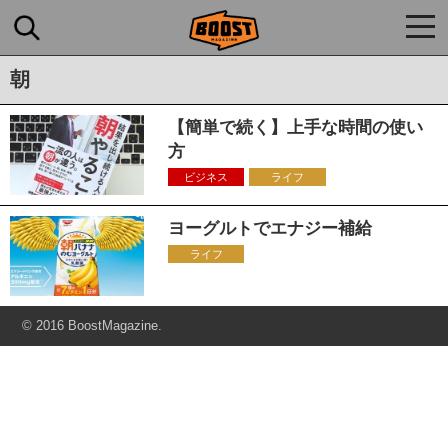
togg
navi
朝
【簡単で続く】上手な時間の使い
方
ビジネス
ライフ
ヨーグルトでエナジー補給
ライフ
© 2016 BoostMagazine.