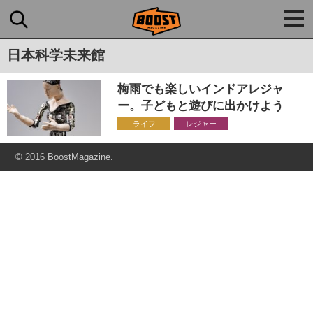
togg
navi
日本科学未来館
梅雨でも楽しいインドアレジャ
ー。子どもと遊びに出かけよう
ライフ
レジャー
© 2016 BoostMagazine.