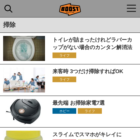
togg
navi
掃除
トイレが詰まったけれどラバーカ
ップがない場合のカンタン解消法
ライフ
来客時 3つだけ掃除すればOK
ライフ
最先端 お掃除家電7選
ホビー
ライフ
スライムでスマホがキレイに