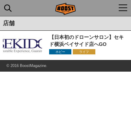
togg
navi
店舗
【日本初のドローンサロン】セキ
ド横浜ベイサイド店へGO
ホビー
ライフ
© 2016 BoostMagazine.