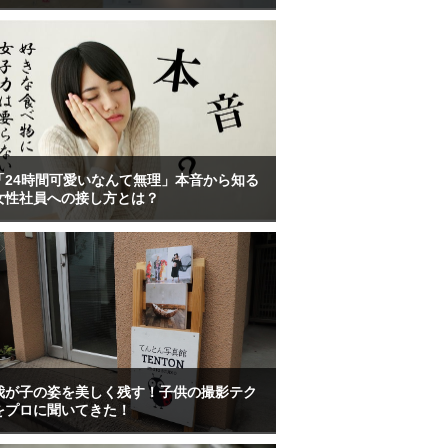
「24時間可愛いなんて無理」本音から知る
女性社員への接し方とは？
我が子の姿を美しく残す！子供の撮影テク
をプロに聞いてきた！