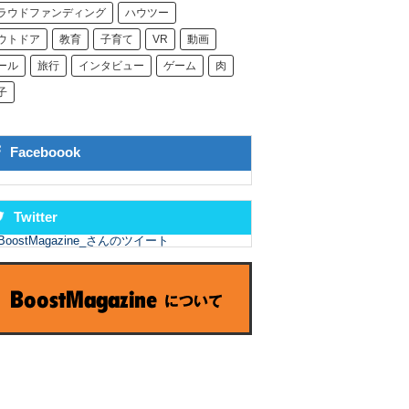
ラウドファンディング
ハウツー
ウトドア
教育
子育て
VR
動画
ール
旅行
インタビュー
ゲーム
肉
子
Faceboook
Twitter
BoostMagazine_さんのツイート