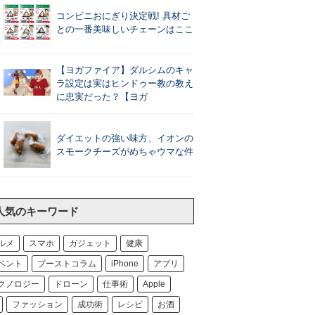
コンビニおにぎり決定戦! 具材ご
との一番美味しいチェーンはここ
【ヨガファイア】ダルシムのキャ
ラ設定は実はヒンドゥー教の教え
に忠実だった？【ヨガ
ダイエットの強い味方、イオンの
スモークチーズがめちゃウマな件
人気のキーワード
ルメ
スマホ
ガジェット
健康
ベント
ブーストコラム
iPhone
アプリ
クノロジー
ドローン
仕事術
Apple
ファッション
成功術
レシピ
お酒