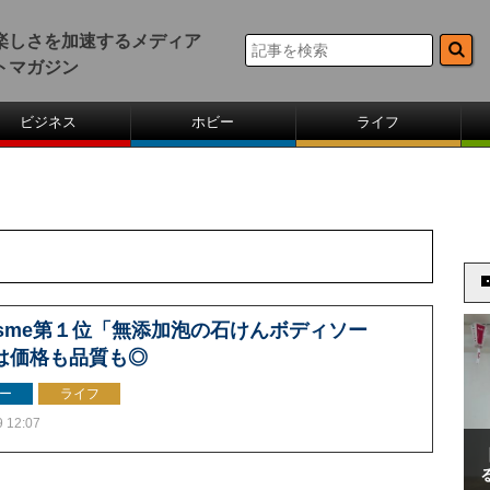
楽しさを加速するメディア
トマガジン
ビジネス
ホビー
ライフ
osme第１位「無添加泡の石けんボディソー
は価格も品質も◎
ー
ライフ
9 12:07