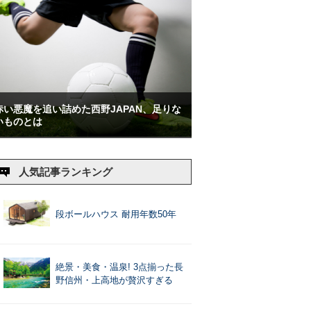
赤い悪魔を追い詰めた西野JAPAN、足りな
いものとは
人気記事ランキング
段ボールハウス 耐用年数50年
絶景・美食・温泉! 3点揃った長
野信州・上高地が贅沢すぎる