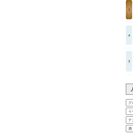
3
4
5
グ
イ
テ
酒