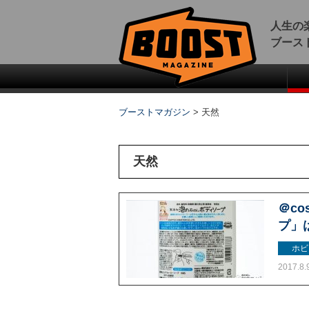
人生の
ブース
ブーストマガジン
>
天然
天然
＠c
プ」
ホビ
2017.8.