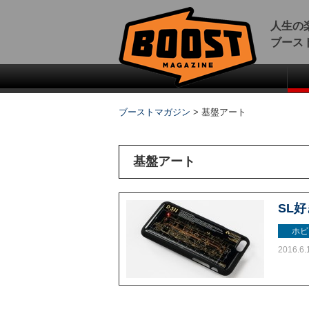
人生の
ブース
ブーストマガジン
>
基盤アート
基盤アート
SL好
ホビ
2016.6.