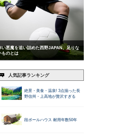
赤い悪魔を追い詰めた西野JAPAN、足りな
いものとは
人気記事ランキング
絶景・美食・温泉! 3点揃った長
野信州・上高地が贅沢すぎる
段ボールハウス 耐用年数50年