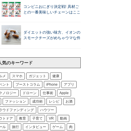
コンビニおにぎり決定戦! 具材ご
との一番美味しいチェーンはここ
ダイエットの強い味方、イオンの
スモークチーズがめちゃウマな件
人気のキーワード
ルメ
スマホ
ガジェット
健康
ベント
ブーストコラム
iPhone
アプリ
クノロジー
ドローン
仕事術
Apple
ファッション
成功術
レシピ
お酒
ラウドファンディング
ハウツー
ウトドア
教育
子育て
VR
動画
ール
旅行
インタビュー
ゲーム
肉