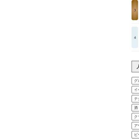
3
4
グ
イ
テ
酒
ク
ア
ビ