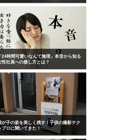
「24時間可愛いなんて無理」本音から知る
女性社員への接し方とは？
我が子の姿を美しく残す！子供の撮影テク
をプロに聞いてきた！