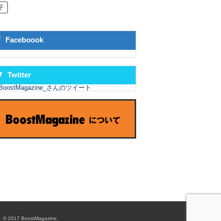
子
Faceboook
Twitter
BoostMagazine_さんのツイート
© 2017 BoostMagazine.