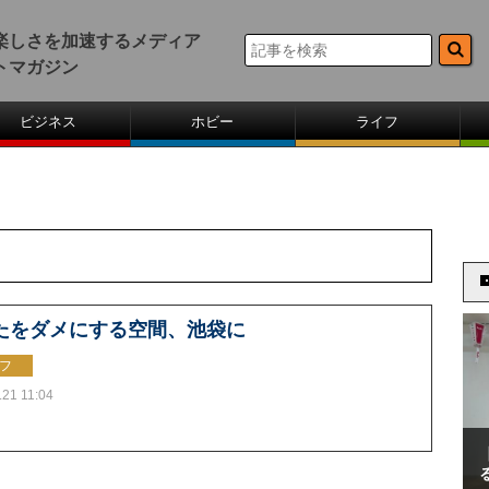
楽しさを加速するメディア
トマガジン
ビジネス
ホビー
ライフ
たをダメにする空間、池袋に
フ
.21 11:04