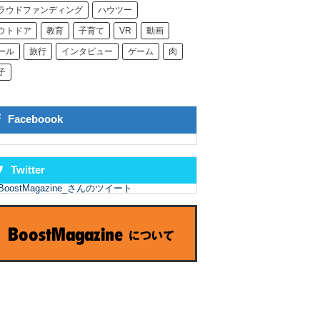
ラウドファンディング
ハウツー
ウトドア
教育
子育て
VR
動画
ール
旅行
インタビュー
ゲーム
肉
子
Faceboook
Twitter
BoostMagazine_さんのツイート