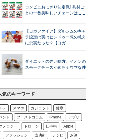
コンビニおにぎり決定戦! 具材ご
との一番美味しいチェーンはここ
【ヨガファイア】ダルシムのキャ
ラ設定は実はヒンドゥー教の教え
に忠実だった？【ヨガ
ダイエットの強い味方、イオンの
スモークチーズがめちゃウマな件
人気のキーワード
ルメ
スマホ
ガジェット
健康
ベント
ブーストコラム
iPhone
アプリ
クノロジー
ドローン
仕事術
Apple
ファッション
成功術
レシピ
お酒