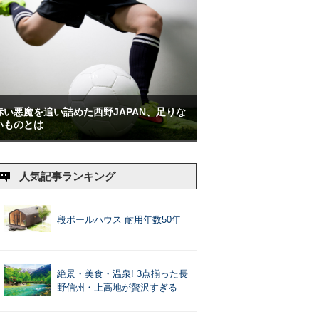
赤い悪魔を追い詰めた西野JAPAN、足りな
いものとは
人気記事ランキング
段ボールハウス 耐用年数50年
絶景・美食・温泉! 3点揃った長
野信州・上高地が贅沢すぎる