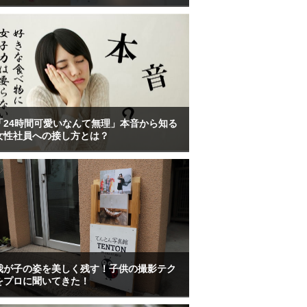
「24時間可愛いなんて無理」本音から知る
女性社員への接し方とは？
我が子の姿を美しく残す！子供の撮影テク
をプロに聞いてきた！