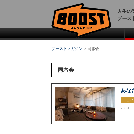
人生の
ブース
ブーストマガジン
>
同窓会
同窓会
あな
ライ
2018.11