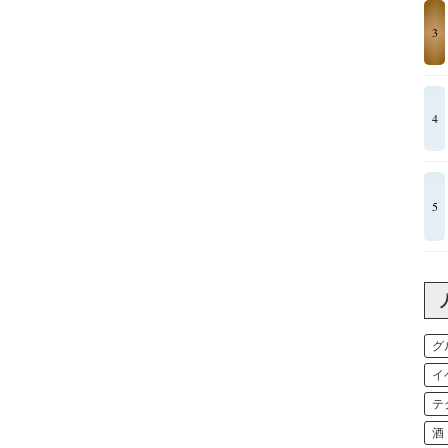
3
4
5
グ
イ
テ
酒