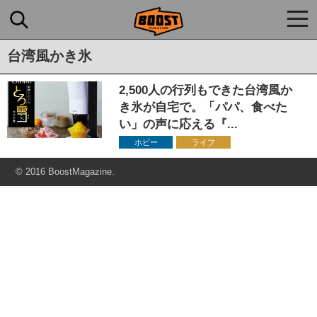
togg
navi
台湾風かき氷
2,500人の行列もできた台湾風か
き氷が自宅で。「パパ、食べた
い」の声に応える『...
ホビー
ライフ
© 2016 BoostMagazine.