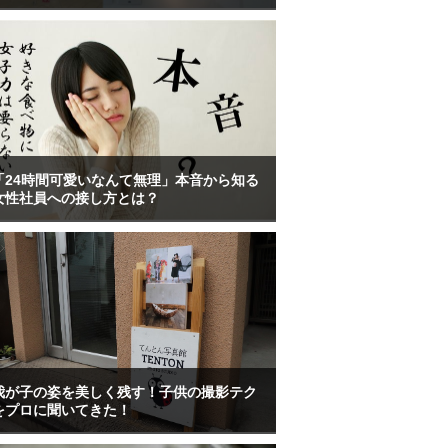
「24時間可愛いなんて無理」本音から知る
女性社員への接し方とは？
我が子の姿を美しく残す！子供の撮影テク
をプロに聞いてきた！