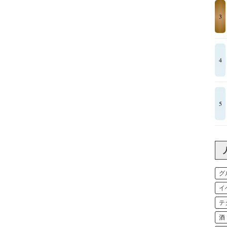
3
4
5
グ
イ
テ
酒