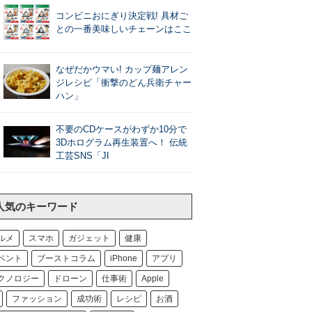
コンビニおにぎり決定戦! 具材ご
との一番美味しいチェーンはここ
なぜだかウマい! カップ麺アレン
ジレシピ「衝撃のどん兵衛チャー
ハン」
不要のCDケースがわずか10分で
3Dホログラム再生装置へ！ 伝統
工芸SNS「JI
人気のキーワード
ルメ
スマホ
ガジェット
健康
ベント
ブーストコラム
iPhone
アプリ
クノロジー
ドローン
仕事術
Apple
ファッション
成功術
レシピ
お酒