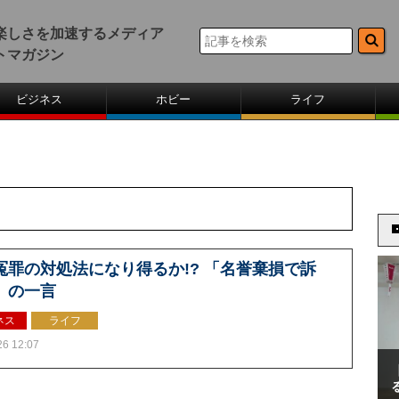
楽しさを加速するメディア
トマガジン
ビジネス
ホビー
ライフ
冤罪の対処法になり得るか!? 「名誉棄損で訴
」の一言
ネス
ライフ
26 12:07