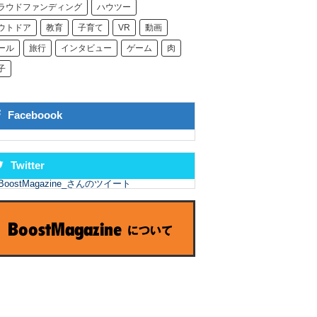
ラウドファンディング
ハウツー
ウトドア
教育
子育て
VR
動画
ール
旅行
インタビュー
ゲーム
肉
子
Faceboook
Twitter
BoostMagazine_さんのツイート