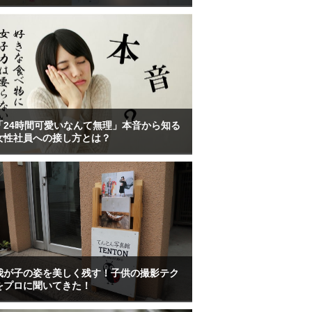
「24時間可愛いなんて無理」本音から知る
女性社員への接し方とは？
我が子の姿を美しく残す！子供の撮影テク
をプロに聞いてきた！