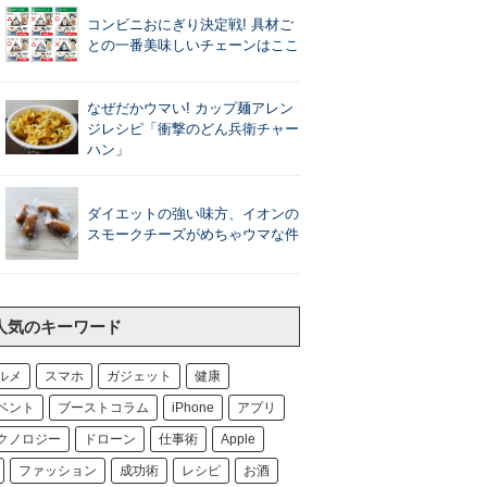
コンビニおにぎり決定戦! 具材ご
との一番美味しいチェーンはここ
なぜだかウマい! カップ麺アレン
ジレシピ「衝撃のどん兵衛チャー
ハン」
ダイエットの強い味方、イオンの
スモークチーズがめちゃウマな件
人気のキーワード
ルメ
スマホ
ガジェット
健康
ベント
ブーストコラム
iPhone
アプリ
クノロジー
ドローン
仕事術
Apple
ファッション
成功術
レシピ
お酒