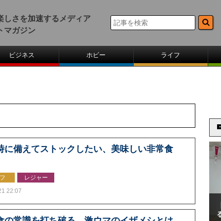
楽しさを加速するメディア
トマガジン
ビジネス
ホビー
ライフ
時に備えてストックしたい、美味しい非常食
フ
レジャー
21 22:07
食の常識を打ち破る、激ウマのイザメシとは