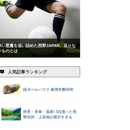
赤い悪魔を追い詰めた西野JAPAN、足りな
いものとは
人気記事ランキング
段ボールハウス 耐用年数50年
絶景・美食・温泉! 3点揃った長
野信州・上高地が贅沢すぎる