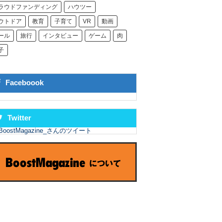
ラウドファンディング
ハウツー
ウトドア
教育
子育て
VR
動画
ール
旅行
インタビュー
ゲーム
肉
子
Faceboook
Twitter
BoostMagazine_さんのツイート