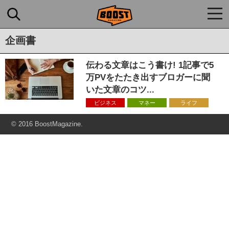
togg
navi
企画書
伝わる文章はこう書け! 1記事で5
万PVをたたき出すブロガーに聞
いた文章のコツ...
ビジネス
マネー
ライフ
© 2016 BoostMagazine.