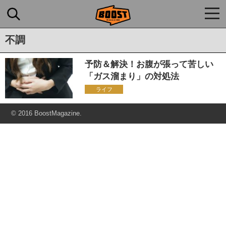
togg
navi
不調
予防＆解決！お腹が張って苦しい
「ガス溜まり」の対処法
ライフ
© 2016 BoostMagazine.