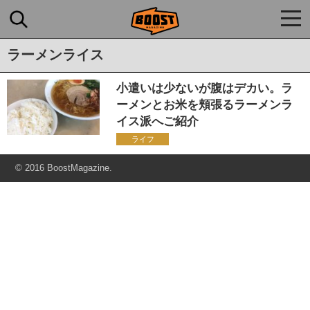
togg
navi
ラーメンライス
小遣いは少ないが腹はデカい。ラ
ーメンとお米を頬張るラーメンラ
イス派へご紹介
ライフ
© 2016 BoostMagazine.