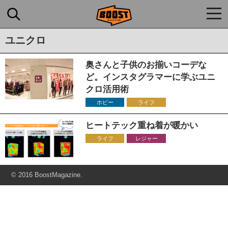
togg
navi
ユニクロ
奥さんと子供のお揃いコーデな
ど。インスタグラマーに学ぶユニ
クロ活用術
ホビー
ライフ
ヒートテック重ね着が暖かい
ライフ
レジャー
© 2016 BoostMagazine.