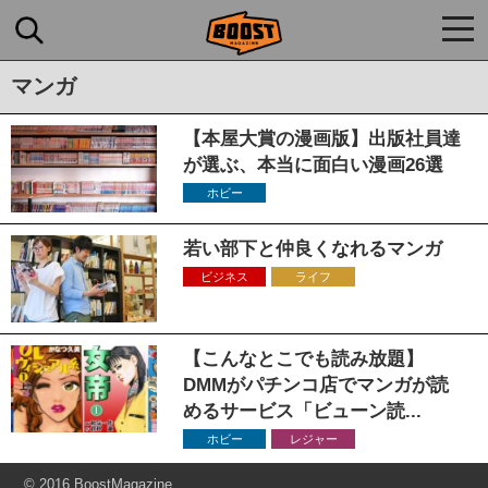
togg
navi
マンガ
【本屋大賞の漫画版】出版社員達
が選ぶ、本当に面白い漫画26選
ホビー
若い部下と仲良くなれるマンガ
ビジネス
ライフ
【こんなとこでも読み放題】
DMMがパチンコ店でマンガが読
めるサービス「ビューン読...
ホビー
レジャー
© 2016 BoostMagazine.