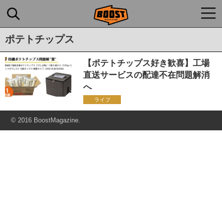
togg
navi
ポテトチップス
【ポテトチップス好き歓喜】工場
直送サービスの配達不在問題解消
へ
ライフ
© 2016 BoostMagazine.