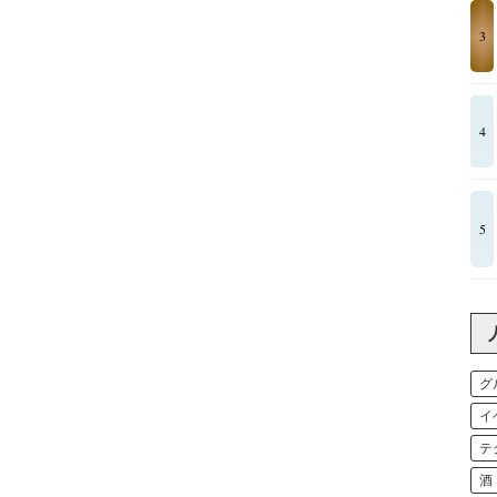
3
4
5
グ
イ
テ
酒