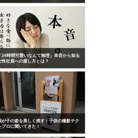
「24時間可愛いなんて無理」本音から知る
女性社員への接し方とは？
我が子の姿を美しく残す！子供の撮影テク
をプロに聞いてきた！