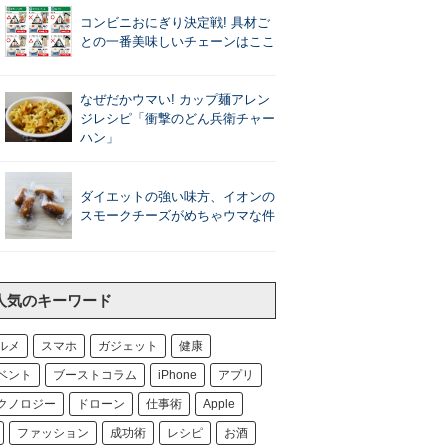
コンビニおにぎり決定戦! 具材ご
との一番美味しいチェーンはここ
なぜだかウマい! カップ麺アレン
ジレシピ「衝撃のどん兵衛チャー
ハン」
ダイエットの強い味方、イオンの
スモークチーズがめちゃウマな件
人気のキーワード
ルメ
スマホ
ガジェット
健康
ベント
ブーストコラム
iPhone
アプリ
クノロジー
ドローン
仕事術
Apple
ファッション
成功術
レシピ
お酒