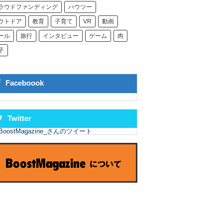
ラウドファンディング
ハウツー
ウトドア
教育
子育て
VR
動画
ール
旅行
インタビュー
ゲーム
肉
子
Faceboook
Twitter
BoostMagazine_さんのツイート