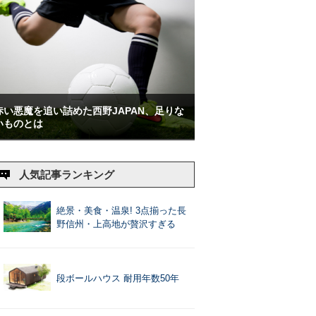
赤い悪魔を追い詰めた西野JAPAN、足りな
いものとは
人気記事ランキング
絶景・美食・温泉! 3点揃った長
野信州・上高地が贅沢すぎる
段ボールハウス 耐用年数50年