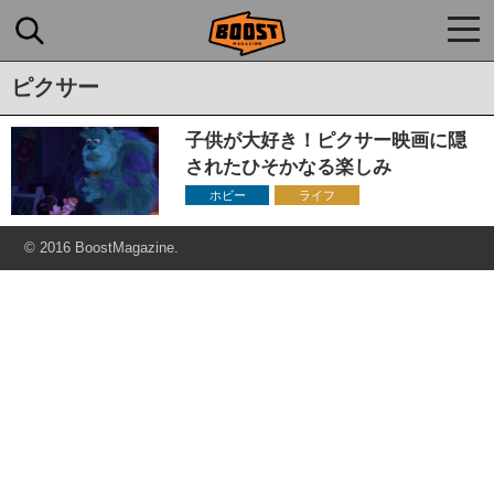
togg
navi
ピクサー
子供が大好き！ピクサー映画に隠
されたひそかなる楽しみ
ホビー
ライフ
© 2016 BoostMagazine.