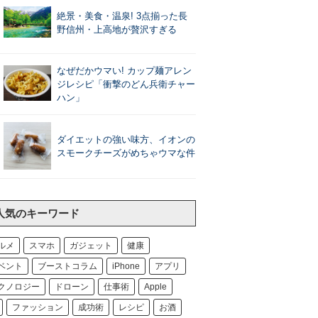
絶景・美食・温泉! 3点揃った長
野信州・上高地が贅沢すぎる
なぜだかウマい! カップ麺アレン
ジレシピ「衝撃のどん兵衛チャー
ハン」
ダイエットの強い味方、イオンの
スモークチーズがめちゃウマな件
人気のキーワード
ルメ
スマホ
ガジェット
健康
ベント
ブーストコラム
iPhone
アプリ
クノロジー
ドローン
仕事術
Apple
ファッション
成功術
レシピ
お酒