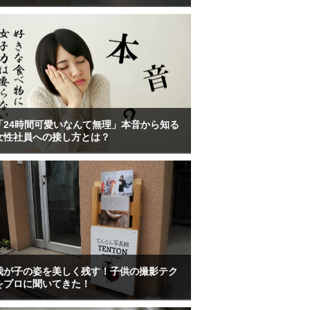
「24時間可愛いなんて無理」本音から知る
女性社員への接し方とは？
我が子の姿を美しく残す！子供の撮影テク
をプロに聞いてきた！