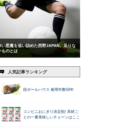
赤い悪魔を追い詰めた西野JAPAN、足りな
いものとは
人気記事ランキング
段ボールハウス 耐用年数50年
コンビニおにぎり決定戦! 具材ご
との一番美味しいチェーンはここ