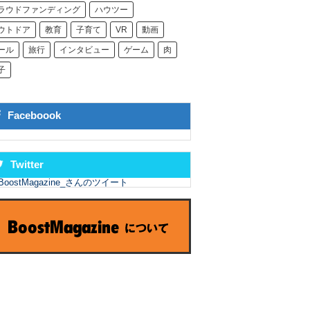
ラウドファンディング
ハウツー
ウトドア
教育
子育て
VR
動画
ール
旅行
インタビュー
ゲーム
肉
子
Faceboook
Twitter
BoostMagazine_さんのツイート