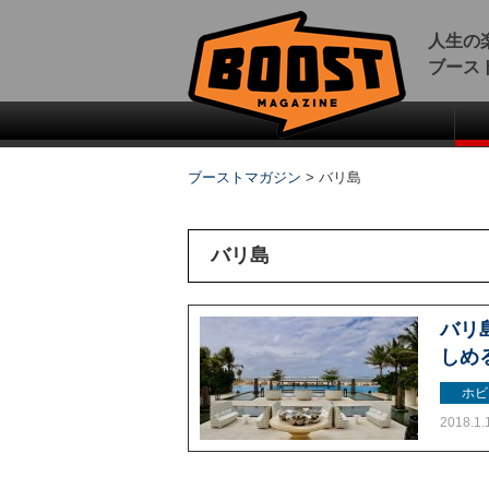
人生の
ブース
ブーストマガジン
>
バリ島
バリ島
バリ
しめ
ホビ
2018.1.