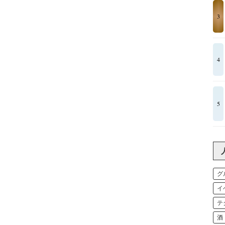
3
4
5
グ
イ
テ
酒