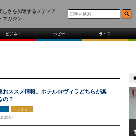
楽しさを加速するメディア
トマガジン
ビジネス
ホビー
ライフ
島おススメ情報。ホテルorヴィラどちらが楽
るの？
ー
ライフ
18 20:07