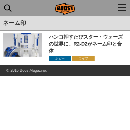
togg
navi
ネーム印
ハンコ押すたびスター・ウォーズ
の世界に。R2-D2がネーム印と合
体
ホビー
ライフ
© 2016 BoostMagazine.