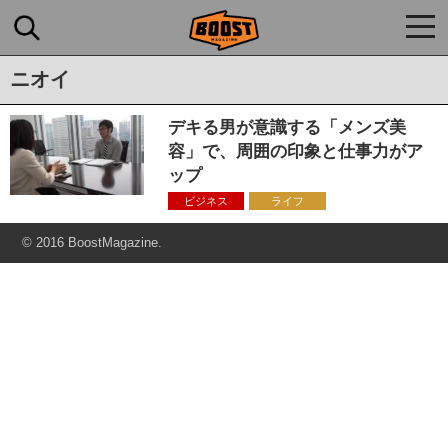
togg
navi
ニオイ
デキる男が意識する「メンズ美
容」で、周囲の印象と仕事力がア
ップ
ビジネス
ライフ
© 2016 BoostMagazine.