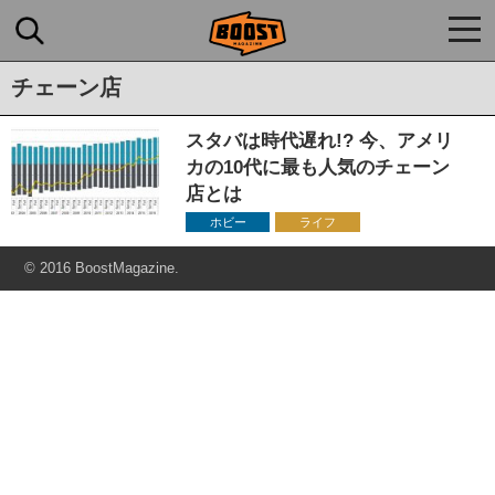
togg
navi
チェーン店
スタバは時代遅れ!? 今、アメリ
カの10代に最も人気のチェーン
店とは
ホビー
ライフ
© 2016 BoostMagazine.