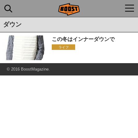
togg
navi
ダウン
この冬はインナーダウンで
ライフ
© 2016 BoostMagazine.