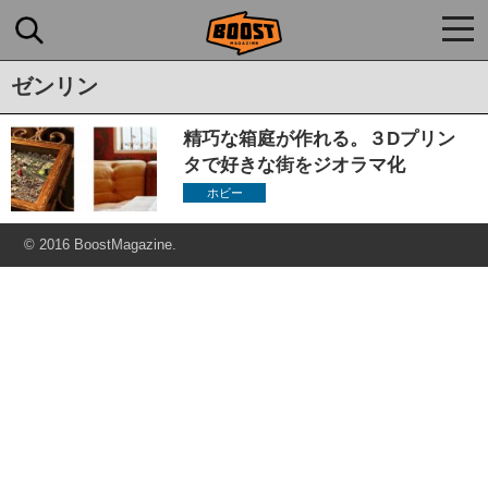
togg
navi
ゼンリン
精巧な箱庭が作れる。３Dプリン
タで好きな街をジオラマ化
ホビー
© 2016 BoostMagazine.